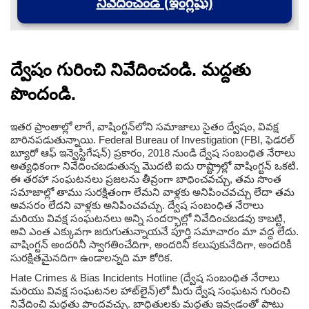
నివేదించండి (ఇంగ్లీషు)
ద్వేషం గురించి నివేదించండి. మద్దతు
పొందండి.
ఇతర ప్రాంతాల్లో లాగే, వాషింగ్టన్‌లోని సమాజాలు సైతం ద్వేషం, వివక్ష
బారినపడుతున్నాయి. Federal Bureau of Investigation (FBI, ఫెడరల్
బ్యూరో ఆఫ్ ఇన్వెస్టిగేషన్) ప్రకారం, 2018 నుండి ద్వేష సంబంధిత నేరాలు
అత్యధికంగా నివేదించబడుతున్న మొదటి ఐదు రాష్ట్రాల్లో వాషింగ్టన్ ఒకటి.
ఈ తరహా సంఘటనలు ప్రజలను తీవ్రంగా బాధించవచ్చు, తమ సొంత
సమాజాల్లో తాము సురక్షితంగా లేమని వాళ్లకు అనిపించవచ్చు లేదా తమ
అవసరం లేదని వాళ్లకు అనిపించవచ్చు. ద్వేష సంబంధిత నేరాలు
మరియు వివక్ష సంఘటనలు అన్ని సందర్భాల్లో నివేదించబడవు కాబట్టి,
అవి ఎంత ఎక్కువగా జరుగుతున్నాయనే పూర్తి సమాచారం మా వద్ద లేదు.
వాషింగ్టన్ అందరినీ స్వాగతించేదిగా, అందరినీ కలుపుకునేదిగా, అందరికీ
సురక్షితమైనదిగా ఉండాలన్నది మా కోరిక.
Hate Crimes & Bias Incidents Hotline (ద్వేష సంబంధిత నేరాలు
మరియు వివక్ష సంఘటనల హాట్‌లైన్)లో మీరు ద్వేష సంఘటన గురించి
నివేదించి మద్దతు పొందవచ్చు. బాధితులకు మద్దతు ఇవ్వడంతో పాటు