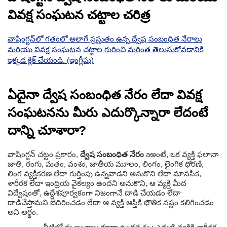
వివక్ష సంఘటన చట్టాల చరిత్ర
వాషింగ్టన్‌లో గతంలో అలాగే ప్రస్తుతం ఉన్న ద్వేష సంబంధిత నేరాలు
మరియు వివక్ష సంఘటన చట్టాల గురించి మరింత తెలుసుకోవడానికి
ఇక్కడ క్లిక్ చేయండి. (ఇంగ్లీషు)
ఏదైనా ద్వేష సంబంధిత నేరం లేదా వివక్ష
సంఘటనను మీరు ఎదుర్కొన్నారా లేదంటే
దాన్ని చూశారా?
వాషింగ్టన్ చట్టం ప్రకారం,
ద్వేష సంబంధిత నేరం
aఅంటే, ఒక వ్యక్తి ఫలానా
జాతి, రంగు, మతం, వంశం, జాతీయ మూలం, లింగం, లైంగిక ధోరణి,
లింగ వ్యక్తీకరణ లేదా గుర్తింపు ఉన్నవాడని అనుకొని లేదా మానసిక,
శారీరక లేదా ఇంద్రియ వైకల్యం ఉందని అనుకొని, ఆ వ్యక్తి మీద
విద్వేషంతో, ఉద్దేశపూర్వకంగా నిజంగానే దాడి చేయడం లేదా
దాడిచేస్తామని బెదిరించడం లేదా ఆ వ్యక్తి ఆస్తికి భౌతిక నష్టం కలిగించడం
అని అర్థం.