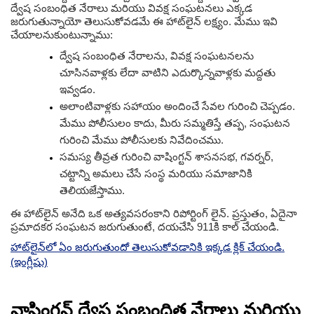
ద్వేష సంబంధిత నేరాలు మరియు వివక్ష సంఘటనలు ఎక్కడ
జరుగుతున్నాయో తెలుసుకోవడమే ఈ హాట్‌లైన్ లక్ష్యం. మేము ఇవి
చేయాలనుకుంటున్నాము:
ద్వేష సంబంధిత నేరాలను, వివక్ష సంఘటనలను
చూసినవాళ్లకు లేదా వాటిని ఎదుర్కొన్నవాళ్లకు మద్దతు
ఇవ్వడం.
అలాంటివాళ్లకు సహాయం అందించే సేవల గురించి చెప్పడం.
మేము పోలీసులం కాదు, మీరు సమ్మతిస్తే తప్ప, సంఘటన
గురించి మేము పోలీసులకు నివేదించము.
సమస్య తీవ్రత గురించి వాషింగ్టన్ శాసనసభ, గవర్నర్,
చట్టాన్ని అమలు చేసే సంస్థ మరియు సమాజానికి
తెలియజేస్తాము.
ఈ హాట్‌లైన్ అనేది ఒక అత్యవసరంకాని రిపోర్టింగ్ లైన్‌. ప్రస్తుతం, ఏదైనా
ప్రమాదకర సంఘటన జరుగుతుంటే, దయచేసి 911కి కాల్ చేయండి.
హాట్‌లైన్‌లో ఏం జరుగుతుందో తెలుసుకోవడానికి ఇక్కడ క్లిక్ చేయండి.
(ఇంగ్లీషు)
వాషింగ్టన్ ద్వేష సంబంధిత నేరాలు మరియు