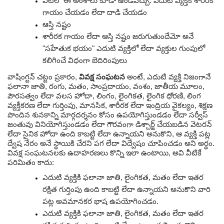
వీటిలో ఈ అంశాలు కూడా ఉండవచ్చు: ఎదుటి వ్యక్తికి శారీరక
గాయం చేయడం లేదా దాడి చేయడం
ఆస్తి నష్టం
శారీరక గాయం లేదా ఆస్తి నష్టం జరుగుతుందేమో అనే
"సహేతుక భయం" ఎదుటి వ్యక్తిలో లేదా వ్యక్తుల గుంపులో
కలిగించే విధంగా బెదిరింపులు
వాషింగ్టన్ చట్టం ప్రకారం,
వివక్ష సంఘటన
అంటే, ఎదుటి వ్యక్తి నిజంగానే
ఫలానా జాతి, రంగు, మతం, సాంప్రదాయం, వంశం, జాతీయ మూలం,
పౌరసత్వం లేదా వలస హోదా, లింగం, లైంగికత, లైంగిక ధోరణి, లింగ
వ్యక్తీకరణ లేదా గుర్తింపు, మానసిక, శారీరక లేదా ఇంద్రియ వైకల్యం, శిక్షణ
పొందిన శునకాన్ని మార్గదర్శనం కోసం ఉపయోగిస్తుండడం లేదా సర్వీస్
జంతువు వినియోగిస్తుండడం లేదా గౌరవంగా డిశ్చార్జ్ చేయబడిన వెటరన్
లేదా సైనిక హోదా ఉంది కాబట్టి లేదా ఉన్నాయని అనుకొని, ఆ వ్యక్తి పట్ల
ద్వేష నేరం అనే స్థాయికి చేరని పగ లేదా విద్వేషం చూపించడం అని అర్థం.
వివక్ష సంఘటనలకు ఉదాహరణలు కొన్ని ఇలా ఉంటాయి, అవి వీటికే
పరిమితం కాదు:
ఎదుటి వ్యక్తికి ఫలానా జాతి, లైంగికత, మతం లేదా ఇతర
రక్షిత గుర్తింపు ఉంది కాబట్టి లేదా ఉన్నాయని అనుకొని వారి
పట్ల అవమానకర భాష ఉపయోగించడం.
ఎదుటి వ్యక్తికి ఫలానా జాతి, లైంగికత, మతం లేదా ఇతర