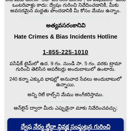
ఒంటరివాళ్లు కాదు: ద్వేషం గురించి నివేదించడానికి, మీకు
అవసరమైన మద్దతు పొందడానికి మీ కోసం మేము ఉన్నాం.
అత్యవసరంకానివి
Hate Crimes & Bias Incidents Hotline
1-855-225-1010
పసిఫిక్ టైమ్‌లో ఉద. 9 గం. నుండి సా. 5 గం. వరకు ట్రామా
గురించి తెలిసిన ఆపరేటర్లు అందుబాటులో ఉంటారు.
240 కన్నా ఎక్కువ భాషల్లో అనువాద సేవలు అందుబాటులో
ఉన్నాయి.
అన్ని రిలే కాల్స్‌ని మేము అంగీకరిస్తాము.
ఆన్‌లైన్ ద్వారా మీరు ఎప్పుడైనా మాకు నివేదించవచ్చు:
ద్వేష నేరం లేదా వివక్ష సంఘటన గురించి