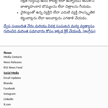
రక్షిత గుర్తింపు ఉంది కాబట్టి లేదా ఉన్నాయని అనుకొని
జాత్యాహంకార బొమ్మలను లేదా చిత్రాలను గీయడం.
వైకల్యంతో ఉన్న వ్యక్తిని లేదా ఎదుటి వ్యక్తి సాంస్కృతిక
కట్టుబాట్లను లేదా అలవాట్లను ఎగతాళి చేయడం.
ద్వేష సంబంధిత నేరం మరియు వివక్ష సంఘటన మధ్య వ్యత్యాసం
గురించిన మరింత సమాచారం కోసం ఇక్కడ క్లిక్ చేయండి. (ఇంగ్లీషు)
News
Media Contacts
News Releases
RSS News Feed
Social Media
Email Updates
Bluesky
Facebook
Instagram
LinkedIn
X.com