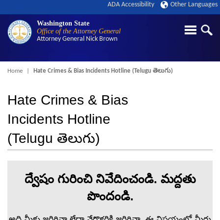
ADA Accessibility
Other Languages
Washington State
Office of the Attorney General
Attorney General
Nick Brown
Breadcrumb
Home
Hate Crimes & Bias Incidents Hotline (Telugu తెలుగు)
Hate Crimes & Bias
Incidents Hotline
(Telugu తెలుగు)
ద్వేషం గురించి నివేదించండి. మద్దతు
పొందండి.
అది మీకు జరిగినా లేదా వేరొకరికి జరిగినా, ఈ విషయంలో మీరు