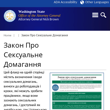
ADA Accessibility
Other Languages
Washington State
Office of the Attorney General
Attorney General
Nick Brown
Breadcrumb
Home
Закон Про Сексуальне Домагання
Закон Про
Сексуальне
Домагання
Цей флаєр на одній сторінці
містить визначення і види
сексуальних домагань,
вимоги до роботодавців і
кроки, які можуть зробити
працівники, якщо вони
зазнають сексуальних
домагань, і доступний як
англійською, так і іспанською