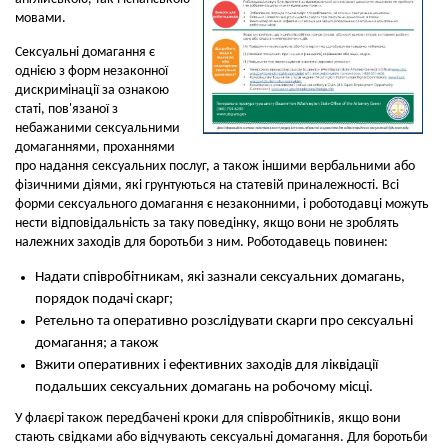
мовами.
Сексуальні домагання є
однією з форм незаконної
дискримінації за ознакою
статі, пов'язаної з
небажаними сексуальними
домаганнями, проханнями
про надання сексуальних послуг, а також іншими вербальними або
фізичними діями, які грунтуються на статевій приналежності. Всі
форми сексуального домагання є незаконними, і роботодавці можуть
нести відповідальність за таку поведінку, якщо вони не зроблять
належних заходів для боротьби з ним. Роботодавець повинен:
Надати співробітникам, які зазнали сексуальних домагань,
порядок подачі скарг;
Ретельно та оперативно розслідувати скарги про сексуальні
домагання; а також
Вжити оперативних і ефективних заходів для ліквідації
подальших сексуальних домагань на робочому місці.
У флаєрі також передбачені кроки для співробітників, якщо вони
стають свідками або відчувають сексуальні домагання. Для боротьби