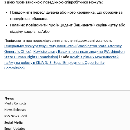
з цією протизаконною поведінкою співробітники можуть:
Повідомити переслідувача або його керівника, що образлива
поведінка небажана.
Негайно повідомити про інцидент (інциденти) керівництву або
відділу кадрів; та/або
Повідомити про переслідування в наступні державні установи:
Генеральну прокуратуру штату Вашингтон (Washington State Attorney
General’s Office)
,
Комісію штату Вашингтон з прав людини (Washington
State Human Rights Commission)
і / або
Комісія рівних можливостей
найму на роботу в США (U.S. Equal Employment Opportunity
Commission)
.
News
Media Contacts
News Releases
RSS News Feed
Social Media
Email Updates