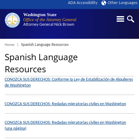
ADA Accessibility
Other Languages
Washington State
Office of the Attorney General
Attorney General
Nick Brown
Breadcrumb
Home
Spanish Language Resources
Spanish Language
Resources
CONOZCA SUS DERECHOS: Conforme la Ley de Estabilización de Alquileres
de Washington
CONOZCA SUS DERECHOS: Redadas migratorias civiles en Washington
CONOZCA SUS DERECHOS: Redadas migratorias civiles en Washington
(una página)