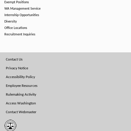
Exempt Positions
WA Management Service
Internship Opportunities
Diversity
Office Locations
Recruitment Inquiries
Footer
Contact Us
Menu
Privacy Notice
Accessibility Policy
Employee Resources
Rulemaking Activity
Access Washington
Contact Webmaster