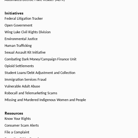
Automated License Plate Reader (ALPR)
Initiatives
Federal Litigation Tracker
Open Government
Wing Luke Civil Rights Division
Environmental Justice
Human Trafficking
Sexual Assault Kit Initiative
Combating Dark Money/Campaign Finance Unit
Opioid Settlements
Student Loans/Debt Adjustment and Collection
Immigration Services Fraud
Vulnerable Adult Abuse
Robocall and Telemarketing Scams
Missing and Murdered Indigenous Women and People
Resources
Know Your Rights
Consumer Scam Alerts
File a Complaint