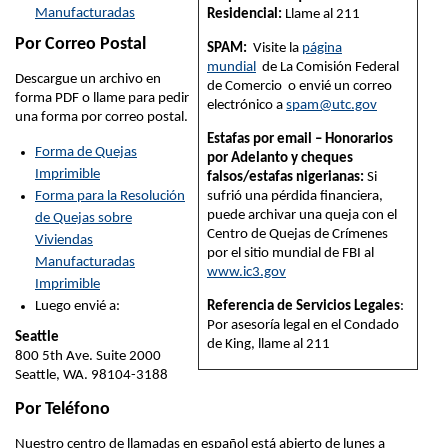
Manufacturadas
Residencial:
Llame al 211
Por Correo Postal
SPAM:
Visite la
página
mundial
de La Comisión Federal
Descargue un archivo en
de Comercio o envié un correo
forma PDF o llame para pedir
electrónico a
spam@utc.gov
una forma por correo postal.
Estafas por email – Honorarios
Forma de Quejas
por Adelanto y cheques
Imprimible
falsos/estafas nigerianas:
Si
Forma para la Resolución
sufrió una pérdida financiera,
puede archivar una queja con el
de Quejas sobre
Centro de Quejas de Crímenes
Viviendas
por el sitio mundial de FBI al
Manufacturadas
www.ic3.gov
Imprimible
Luego envié a:
Referencia de Servicios Legales
:
Por asesoría legal en el Condado
Seattle
de King, llame al 211
800 5th Ave. Suite 2000
Seattle, WA. 98104-3188
Por Teléfono
Nuestro centro de llamadas en español está abierto de lunes a