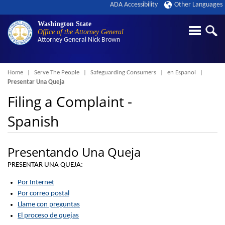
ADA Accessibility
Other Languages
Washington State
Office of the Attorney General
Attorney General
Nick Brown
Breadcrumb
Home
Serve The People
Safeguarding Consumers
en Espanol
Presentar Una Queja
Filing a Complaint -
Spanish
Presentando Una Queja
PRESENTAR UNA QUEJA:
Por Internet
Por correo postal
Llame con preguntas
El proceso de quejas