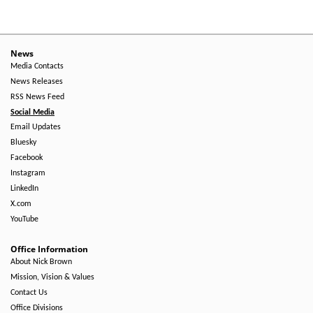
Menu
-
Right
News
Media Contacts
Side
News Releases
RSS News Feed
Social Media
Email Updates
Bluesky
Facebook
Instagram
LinkedIn
X.com
YouTube
Office Information
About Nick Brown
Mission, Vision & Values
Contact Us
Office Divisions