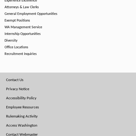
Experience Excellence
Attorneys & Law Clerks
General Employment Opportunities
Exempt Positions
WA Management Service
Internship Opportunities
Diversity
Office Locations
Recruitment Inquiries
Footer
Contact Us
Menu
Privacy Notice
Accessibility Policy
Employee Resources
Rulemaking Activity
Access Washington
Contact Webmaster