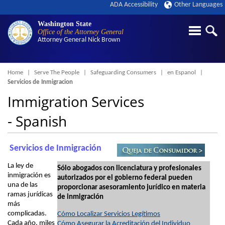
ADA Accessibility
Other Languages
Washington State
Office of the Attorney General
Attorney General
Nick Brown
Breadcrumb
Home
Serve The People
Safeguarding Consumers
en Espanol
Servicios de Inmigracion
Immigration Services
- Spanish
Servicios de Inmigración
La ley de
Sólo abogados con licenciatura y profesionales
inmigración es
autorizados por el gobierno federal pueden
una de las
proporcionar asesoramiento jurídico en materia
ramas jurídicas
de inmigración
más
complicadas.
Cómo Localizar Servicios Legítimos
Cada año, miles
Cómo Asegurar la Acreditación del Individuo