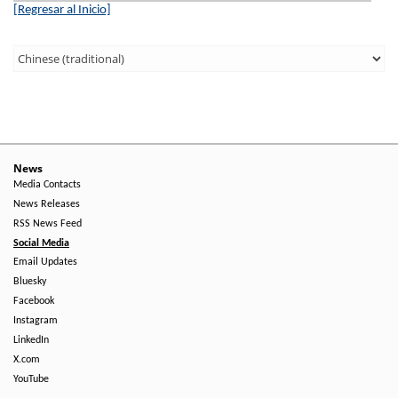
[Regresar al Inicio]
Third
Level
Menu
-
Right
News
Media Contacts
Side
News Releases
RSS News Feed
Social Media
Email Updates
Bluesky
Facebook
Instagram
LinkedIn
X.com
YouTube