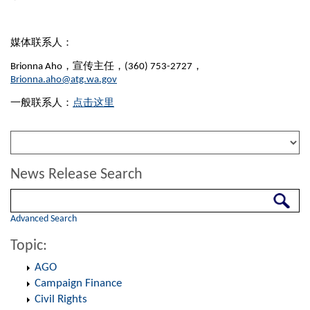
媒体联系人：
Brionna Aho，宣传主任，(360) 753-2727，
Brionna.aho@atg.wa.gov
一般联系人：
点击这里
News Release Search
Search
Advanced Search
Topic:
AGO
Campaign Finance
Civil Rights