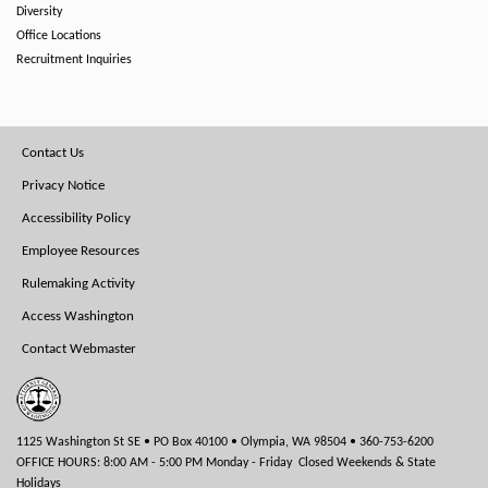
Diversity
Office Locations
Recruitment Inquiries
Footer
Contact Us
Menu
Privacy Notice
Accessibility Policy
Employee Resources
Rulemaking Activity
Access Washington
Contact Webmaster
1125 Washington St SE • PO Box 40100 • Olympia, WA 98504 • 360-753-6200
OFFICE HOURS: 8:00 AM - 5:00 PM Monday - Friday Closed Weekends & State
Holidays