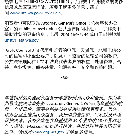
热线电话 1-888-333-WUTC (9882)，了解关于可用援助的更多
信息以及应该怎样做。若要了解更多信息，请访
问
www.utc.wa.gov/CovidHelp
。
消费者也可以联系 Attorney General’s Office（总检察长办公
室）的 Public Counsel Unit（公共法律顾问小组），了解关于
援助计划的更多信息，电话 (206) 464-7744 或电子邮件地址
utility@atg.wa.gov
。
Public Counsel Unit 代表州监管的电气、天然气、水和电信公
司的住宅和小企业客户，以及 UTC 监管的运输公司的客户。
公共法律顾问在 UTC 和法庭代表客户的权益，处理费率、合
并、商业惯例、服务质量、能源效率、安全和政策问题。
-30-
华盛顿州的总检察长服务于华盛顿州的民众和全州。作为本
州最大的法律事务所，
Attorney General’s Office
为华盛顿州的
每一个州机构、董事会和委员会提供法律代表服务。另外，
该办公室直接为民众服务，执行消费者保护、民权以及环境
保护法律。该办公室也在华盛顿州
39
个县中的
38
个县对老
年人虐待、
Medicaid
欺诈进行起诉，并且处理性暴力犯罪者
案件。请访问
www.atg.wa.gov
了解更多信息。