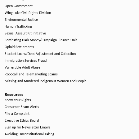
Open Government
Wing Luke Civil Rights Division
Environmental Justice
Human Trafficking
Sexual Assault Kit Initiative
Combating Dark Money/Campaign Finance Unit
Opioid Settlements
Student Loans/Debt Adjustment and Collection
Immigration Services Fraud
Vulnerable Adult Abuse
Robocall and Telemarketing Scams
Missing and Murdered Indigenous Women and People
Resources
Know Your Rights
Consumer Scam Alerts
File a Complaint
Executive Ethics Board
Sign up for Newsletter Emails
Avoiding Unconstitutional Taking