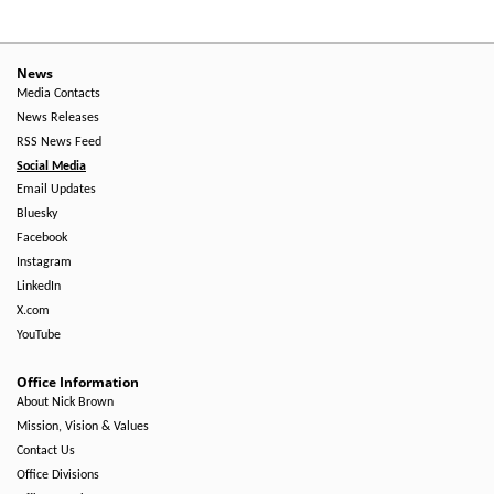
News
Media Contacts
News Releases
RSS News Feed
Social Media
Email Updates
Bluesky
Facebook
Instagram
LinkedIn
X.com
YouTube
Office Information
About Nick Brown
Mission, Vision & Values
Contact Us
Office Divisions