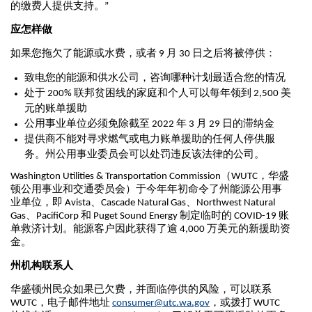
的缴费人提供支持。”
应怎样做
如果您拖欠了能源或水费，或者 9 月 30 日之后将被停供：
致电您的能源和供水公司，咨询哪种计划最适合您的情况
处于 200% 联邦贫困线的家庭和个人可以每年领到 2,500 美
元的账单援助
公用事业单位必须免除截至 2022 年 3 月 29 日的滞纳金
提供商不能对寻求燃气或电力账单援助的任何人停供服
务。州公用事业委员会可以处罚违反该法律的公司。
Washington Utilities & Transportation Commission（WUTC，华盛
顿公用事业和交通委员会）于今年年初命令了州能源公用事
业单位，即 Avista、Cascade Natural Gas、Northwest Natural
Gas、PacifiCorp 和 Puget Sound Energy 制定临时的 COVID-19 账
单救济计划。能源客户因此获得了逾 4,000 万美元的新援助资
金。
州机构联系人
华盛顿州民众如果已欠费，并面临停供的风险，可以联系
WUTC，电子邮件地址
consumer@utc.wa.gov
，或拨打 WUTC