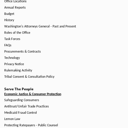
Office Locations
Annual Reports
Budget
History
Washington's Attorneys General - Past and Present
Roles of the Office
Task Forces
FAQs
Procurements & Contracts
Technology
Privacy Notice
Rulemaking Activity
Tribal Consent & Consultation Policy
Serve The People
Economic Justice & Consumer Protection
Safeguarding Consumers
Antitrust/Unfair Trade Practices
Medicaid Fraud Control
Lemon Law
Protecting Ratepayers - Public Counsel