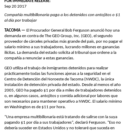
FOR IMMEDIATE RELEASE:
Sep 20 2017
Compañía multibillonaria paga a los detenidos con antojitos o $1
al día por trabajar
TACOMA —
El Procurador General Bob Ferguson anunció hoy una
demanda en contra de The GEO Group, Inc. (GEO), el segundo
proveedor de cárceles privadas más grande del país, por no pagar el
salario mínimo a sus trabajadores, lucrando millones en ganancias
ilícitas. La demanda del estado solicita al tribunal que ordene a la
compañía a renunciar a estas ganancias.
GEO utiliza el trabajo de inmigrantes detenidos para realizar
prácticamente todas las funciones ajenas a la seguridad en el
Centro de Detención del Noroeste de Tacoma (NWDC), la única
instalación de detención privada del estado. Desde al menos el año
2005, GEO ha pagado $1 por día a miles de trabajadores detenidos
o, en algunos casos, antojitos y comida adicional por labores que
son necesarios para mantener operativo a NWDC. El salario mínimo
en Washington es de $11 por hora.
“Una empresa multibillonaria está tratando de salirse con la suya
pagando $1 por día a sus trabajadores”, declaró Ferguson. “Eso no
debería suceder en Estados Unidos y no toleraré que suceda en