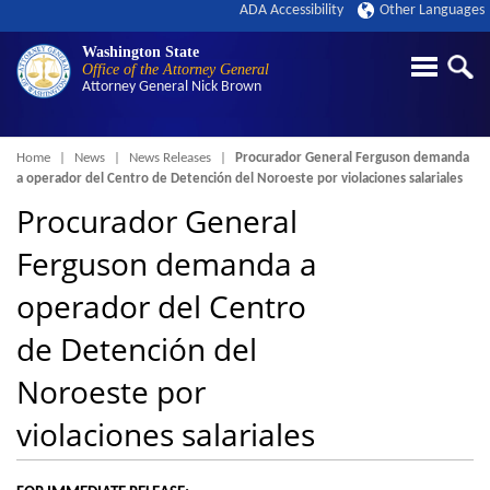
ADA Accessibility
Other Languages
Washington State
Office of the Attorney General
Attorney General
Nick Brown
Breadcrumb
Home
News
News Releases
Procurador General Ferguson demanda
a operador del Centro de Detención del Noroeste por violaciones salariales
Procurador General
Ferguson demanda a
operador del Centro
de Detención del
Noroeste por
violaciones salariales