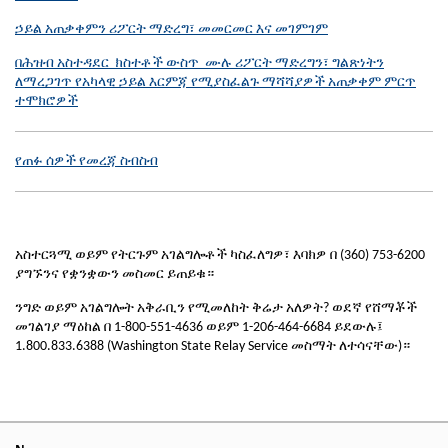
ኃይል አጠቃቀምን ሪፖርት ማድረግ፣ መመርመር እና መገምገም
በሕዝብ አስተዳደር ክስተቶች ውስጥ ሙሉ ሪፖርት ማድረግን፣ ግልጽነትን
ለማረጋገጥ የአካላዊ ኃይል እርምጃ የሚያስፈልጉ ማሻሻያዎች አጠቃቀም ምርጥ
ተሞክሮዎች
የጠፉ ሰዎች የመረጃ ስብስብ
አስተርጓሚ ወይም የትርጉም አገልግሎቶች ካስፈለግዎ፣ እባክዎ በ (360) 753-6200
ያግኙንና የቋንቋውን መስመር ይጠይቁ።
ንግድ ወይም አገልግሎት አቅራቢን የሚመለከት ቅሬታ አለዎት? ወደኛ የሸማቾች
መገልገያ ማዕከል በ 1-800-551-4636 ወይም 1-206-464-6684 ይደውሉ፤
1.800.833.6388 (Washington State Relay Service መስማት ለተሳናቸው)።