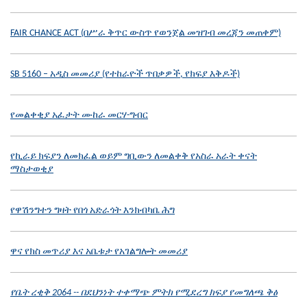
FAIR CHANCE ACT (በሥራ ቅጥር ውስጥ የወንጀል መዝገብ መረጃን መጠቀም)
SB 5160 – አዲስ መመሪያ (የተከራዮች ጥበቃዎች, የክፍያ እቅዶች)
የመልቀቂያ አፈታት ሙከራ መርሃ-ግብር
የኪራይ ክፍያን ለመክፈል ወይም ግቢውን ለመልቀቅ የአስራ አራት ቀናት
ማስታወቂያ
የዋሽንግተን ግዛት የበጎ አድራጎት እንክብካቤ ሕግ
ዋና የክስ መጥሪያ እና አቤቱታ የአገልግሎት መመሪያ
የቤት ረቂቅ 2064 -- በደህንነት ተቀማጭ ምትክ የሚደረግ ክፍያ የመግለጫ ቅፅ