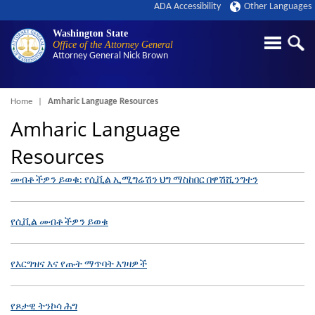
ADA Accessibility
Other Languages
Washington State
Office of the Attorney General
Attorney General
Nick Brown
Breadcrumb
Home
Amharic Language Resources
Amharic Language
Resources
መብቶችዎን ይወቁ: የሲቪል ኢሚግሬሽን ህግ ማስከበር በዋሽሺንግተን
የሲቪል መብቶችዎን ይወቁ
የእርግዝና እና የጡት ማጥባት እገዛዎች
የጾታዊ ትንኮሳ ሕግ