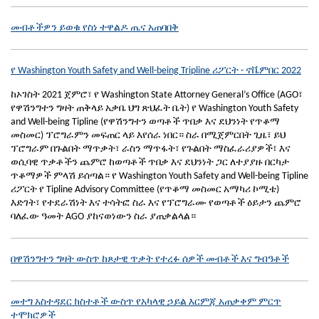
መብቶችዎን ይወቁ የስነ ተዋልዶ ጤና አጠባበቅ
የ Washington Youth Safety and Well-being Tripline ሪፖርት - ኖቬምበር 2022
ከኦገስት 2021 ጀምሮ፣ የ Washington State Attorney General’s Office (AGO፣
የዋሽንግተን ግዛት ጠቅላይ አቃቤ ህግ ጽህፈት ቤት) የ Washington Youth Safety
and Well-being Tipline (የዋሽንግተን ወጣቶች ጥበቃ እና ደህንነት የጥቆማ
መስመር) ፕሮግራምን መፍጠር ላይ እየሰራ ነበር። ስራ በሚጀምርበት ጊዜ፣ ይህ
ፕሮግራም በጉልበት ማጥቃት፣ ራስን ማጥፋት፣ የጉልበት ማስፈራሪያዎች፣ እና
ወሲባዊ ጥቃቶችን ጨምሮ ከወጣቶች ጥበቃ እና ደህንነት ጋር ለተያያዙ በርካታ
ጥቆማዎች ምላሽ ይሰጣል። የ Washington Youth Safety and Well-being Tipline
ሪፖርት የ Tipline Advisory Committee (የጥቆማ መስመር አማካሪ ኮሚቴ)
እድገት፣ የተደራሽነት እና ተሳትፎ ስራ እና የፕሮግራሙ የወጣቶች ዕይታን ጨምሮ
ባለፈው ዓመት AGO ያከናወነውን ስራ ያጠቃልላል።
በዋሽንግተን ግዛት ውስጥ ከጾታዊ ጥቃት የተረፉ ሰዎች መብቶች እና ግብዓቶች
መተግ አስተዳደር ክስተቶች ውስጥ የአካላዊ ኃይል እርምጃ አጠቃቀም ምርጥ
ተሞክሮዎች